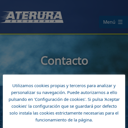
Saltar
al
contenido
Menú
Contacto
Utilizamos cookies propias y terceros para analizar y
personalizar su navegación. Puede autorizarnos a ello
pulsando en 'Configuración de cookies'. Si pulsa 'Aceptar
cookies' la configuración que se guardará por defecto
Si desea ponerse en contacto con Escudería
solo instala las cookies estrictamente necesarias para el
funcionamiento de la página.
Aterura puede hacerlo a través del siguiente